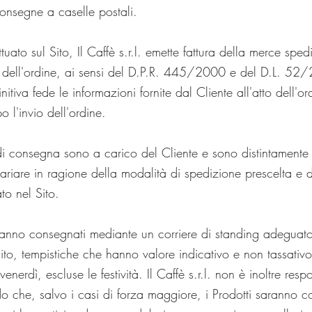
onsegne a caselle postali.
tuato sul Sito, Il Caffè s.r.l. emette fattura della merce spe
rio dell'ordine, ai sensi del D.P.R. 445/2000 e del D.L. 52/
nitiva fede le informazioni fornite dal Cliente all'atto dell'
o l'invio dell'ordine.
i consegna sono a carico del Cliente e sono distintamente
ariare in ragione della modalità di spedizione prescelta e 
to nel Sito.
rranno consegnati mediante un corriere di standing adeguato (
Sito, tempistiche che hanno valore indicativo e non tassativ
enerdì, escluse le festività. Il Caffè s.r.l. non è inoltre resp
do che, salvo i casi di forza maggiore, i Prodotti saranno c