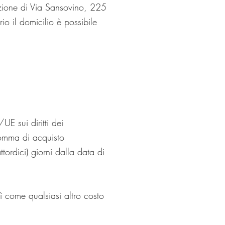
efazione di Via Sansovino, 225
io il domicilio è possibile
E sui diritti dei
 somma di acquisto
ordici) giorni dalla data di
ì come qualsiasi altro costo