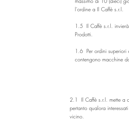
massimo di 10 (dieci) gio
l'ordine a Il Caffè s.r.l.
1.5 Il Caffè s.r.l. invie
Prodotti.
1.6 Per ordini superiori a
contengono macchine da 
2.1 Il Caffè s.r.l. mette a d
pertanto qualora interessati
vicino.