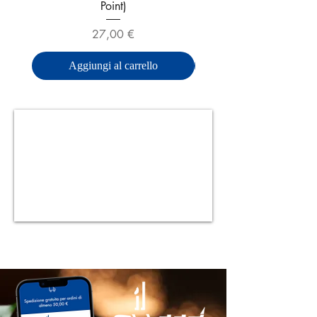
Point)
Prezzo
27,00 €
Aggiungi al carrello