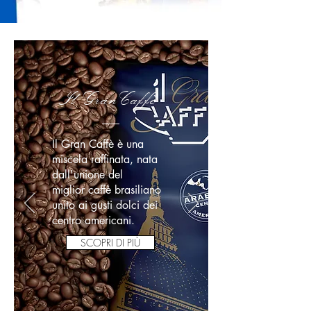
Il GranCaffè
Il Gran Caffè è una
miscela raffinata, nata
dall'unione del
miglior caffè brasiliano
unito ai gusti dolci dei
centro americani.
SCOPRI DI PIÙ