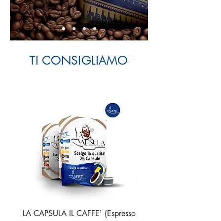
TI CONSIGLIAMO
Prodotto Casa/Ufficio
Prodotto Casa/Ufficio
LA CAPSULA IL CAFFE' (Espresso
LA CAPSULA IL CAF